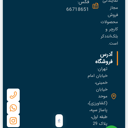
نمایندگی
فکس:
مجاز
66718651
فروش
محصولات
کارچر و
بلک‌انددکر
است.
آدرس
فروشگاه
تهران:
خیابان امام
خمینی،
خیابان
موحد
(کشاورزی)،
پاساژ سپه،
طبقه اول،
پلاک 29