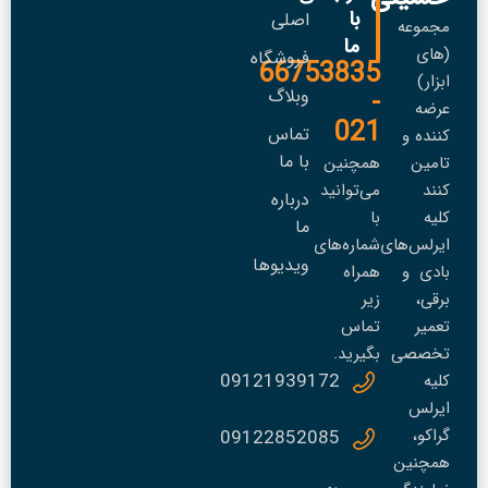
با
اصلی
مجموعه
ما
(های
فروشگاه
66753835
ابزار)
-
وبلاگ
عرضه
021
تماس
کننده و
با ما
تامین
همچنین
کنند
می‌توانید
درباره
کلیه
با
ما
ایرلس‌های
شماره‌های
ویدیوها
بادی و
همراه
برقی،
زیر
تعمير
تماس
تخصصی
بگیرید.
09121939172
کلیه
ایرلس
گراکو،
09122852085
همچنین