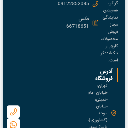
گراکو،
09122852085
همچنین
نمایندگی
فکس:
مجاز
66718651
فروش
محصولات
کارچر و
بلک‌انددکر
است.
آدرس
فروشگاه
تهران:
خیابان امام
خمینی،
خیابان
موحد
(کشاورزی)،
پاساژ سپه،