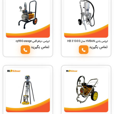
ایرلس بادی HVBAN مدل HB 310-30
ایرلس دیافراگمی cy990 orange
تماس بگیرید
تماس بگیرید