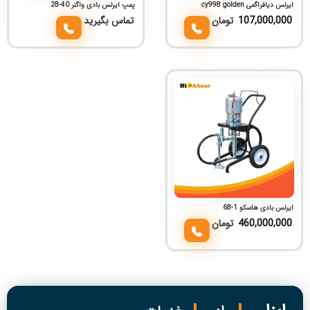
ایرلس دیافراگمی cy998 golden
پمپ ایرلس بادی واگنر 40-28
107,000,000
تومان
تماس بگیرید
ایرلس بادی هاسکو 1-68
460,000,000
تومان