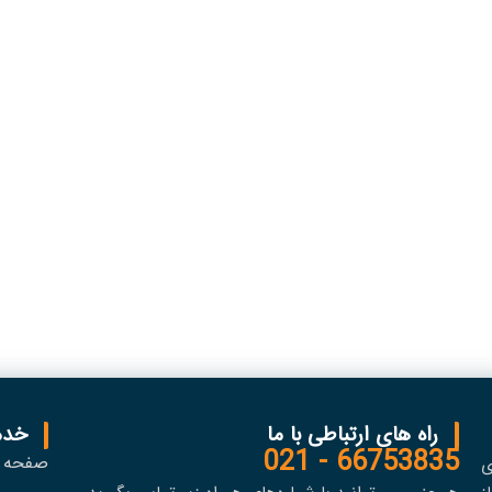
راه های ارتباطی با ما
خدم
66753835 - 021
صفحه 
ی