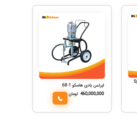
دل Spray
ایرلس بادی هاسکو 1-68
460,000,000
تومان