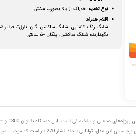
نوع تغذیه:
خوراک از بالا بصورت مکش
اقلام همراه:
شلنگ رنگ ۱۵متری. شلن
نگهدارنده شلنگ ساکشن. پلگان ۵۰ سانتی
ایرلس CY 990
فلزی، پلاستیکی، بتنی، و آجری را فراهم می‌کند. یکی