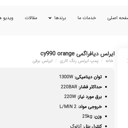
حه اصلی
خدمات ما
برندها
مقالات
ویدیو ه
ایرلس دیافراگمی cy990 orange
خانه
/
پمپ ایرلس رنگ کاری
/
ایرلس برقی
توان دینامیکی:
1300W
حداکثر فشار:
220BAR
برق مورد نیاز:
220W
خروجی مواد:
2 L/MIN
وزن:
25kg
کنترل پنل:
آنالوگ