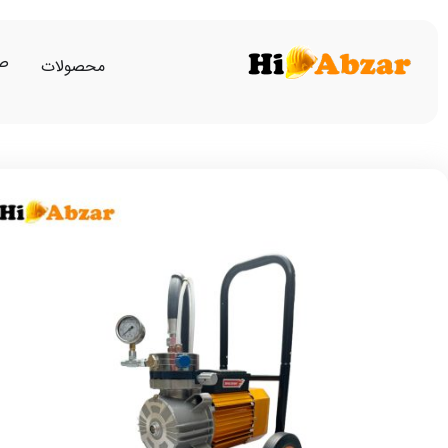
صف
محصولات