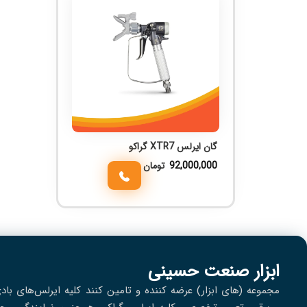
گان ایرلس XTR7 گراکو
92,000,000
تومان
ابزار صنعت حسینی
مجموعه (های ابزار) عرضه کننده و تامین کنند کلیه ایرلس‌های باد