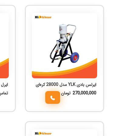
ایرلس بادی YLK مدل 28000 کره‌ای
ایرل 395PC طرح گراکو
270,000,000
تومان
تماس