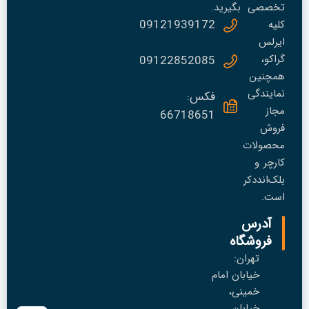
تخصصی
بگیرید.
09121939172
کلیه
ایرلس
گراکو،
09122852085
همچنین
نمایندگی
فکس:
مجاز
66718651
فروش
محصولات
کارچر و
بلک‌انددکر
است.
آدرس
فروشگاه
تهران:
خیابان امام
خمینی،
خیابان