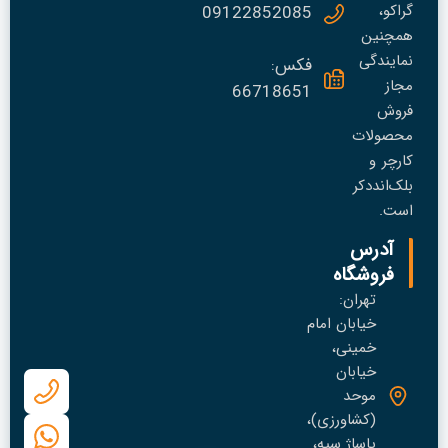
گراکو،
09122852085
همچنین
نمایندگی
فکس:
مجاز
66718651
فروش
محصولات
کارچر و
بلک‌انددکر
است.
آدرس
فروشگاه
تهران:
خیابان امام
خمینی،
خیابان
موحد
(کشاورزی)،
پاساژ سپه،