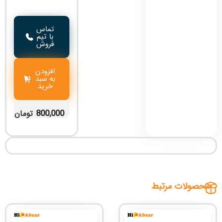
تماس
با تیم
فروش
افزودن
به سبد
خرید
800,000
تومان
محصولات مرتبط