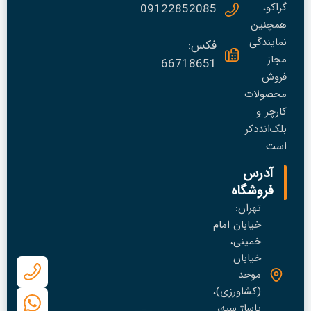
گراکو،
09122852085
همچنین
نمایندگی
فکس:
مجاز
66718651
فروش
محصولات
کارچر و
بلک‌انددکر
است.
آدرس
فروشگاه
تهران:
خیابان امام
خمینی،
خیابان
موحد
(کشاورزی)،
پاساژ سپه،