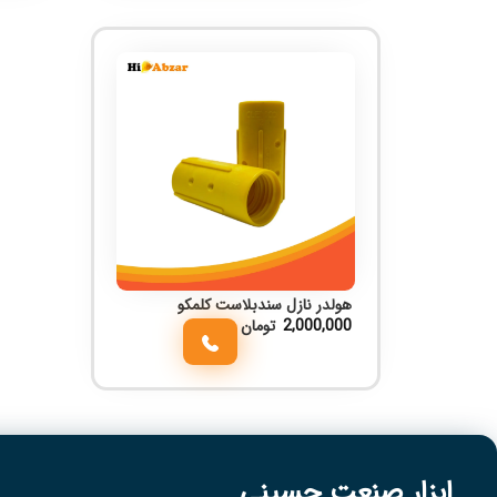
هولدر نازل سندبلاست کلمکو
2,000,000
تومان
ابزار صنعت حسینی