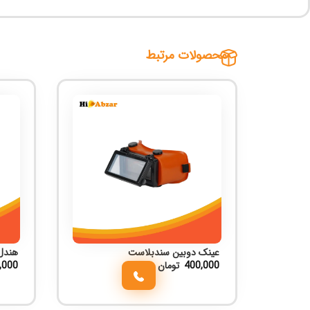
محصولات مرتبط
عینک دوبین سندبلاست
هندل
400,000
تومان
,000