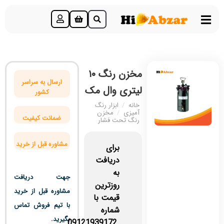
مخزن رنگ ۱۰
ارسال به سراسر
لیتری وال مک
کشور
خانه
/
ابزار رنگ
آمیزی
/
مخزن
ضمانت کیفیت
رنگ تحت فشار
مشاوره قبل از خرید
برای
دریافت
به
جهت دریافت
روزترین
مشاوره قبل از خرید
قیمت با
با تیم فروش تماس
شماره
بگیرید.
09121939172