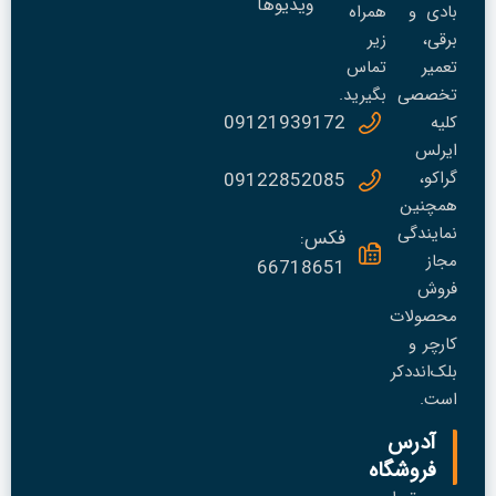
ویدیوها
بادی و
همراه
برقی،
زیر
تعمير
تماس
تخصصی
بگیرید.
09121939172
کلیه
ایرلس
گراکو،
09122852085
همچنین
نمایندگی
فکس:
مجاز
66718651
فروش
محصولات
کارچر و
بلک‌انددکر
است.
آدرس
فروشگاه