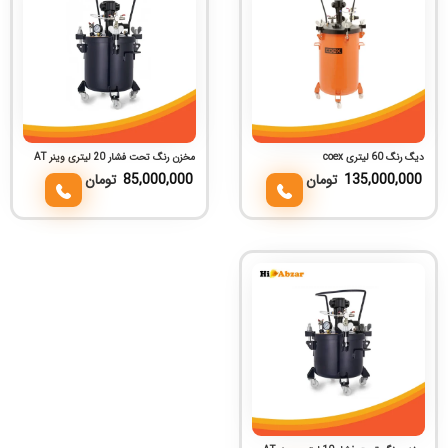
دیگ رنگ 60 لیتری coex
مخزن رنگ تحت فشار 20 لیتری وینر AT
135,000,000
تومان
85,000,000
تومان