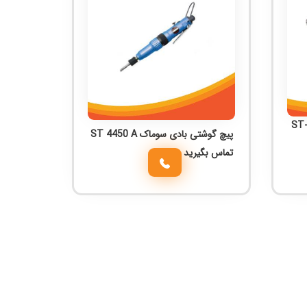
س بادی سوماک ۱/۲ اینچ مدل ST-
پیچ گوشتی بادی سوماک ST 4450 A
تماس بگیرید