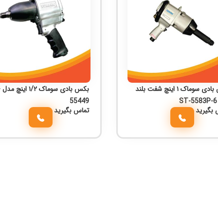
بکس بادی سوماک ۱ اینچ شفت بلند
بک
S
55449
 بگیرید
تماس بگیرید