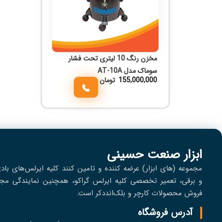
مخزن رنگ 10 لیتری تحت فشار
سوماک مدل AT-10A
155,000,000
تومان
ابزار صنعت حسینی
مجموعه (های ابزار) عرضه کننده و تامین کنند کلیه ایرلس‌های باد
و برقی، تعمير تخصصی کلیه ایرلس گراکو، همچنین نمایندگی مجا
فروش محصولات کارچر و بلک‌انددکر است.
آدرس فروشگاه