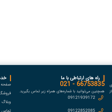
راه های ارتباطی با ما
خدم
66753835 - 021
صفحه 
ی
ز
همچنین می‌توانید با شماره‌های همراه زیر تماس بگیرید.
فروشگا
09121939172
وبلاگ
09122852085
تماس با