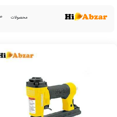
صف
محصولات