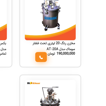
مخزن رنگ 20 لیتری تحت فشار
سوماک مدل AT-20A
مدل T-5583P-6
190,000,000
تومان
تماس