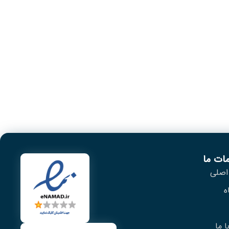
ات ما
اصلی
ه
 ما