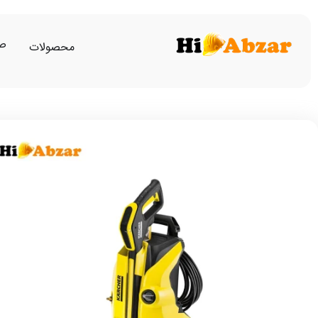
صف
محصولات