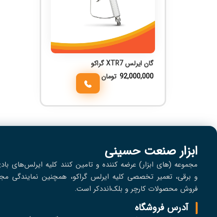
گان ایرلس XTR7 گراکو
92,000,000
تومان
ابزار صنعت حسینی
مجموعه (های ابزار) عرضه کننده و تامین کنند کلیه ایرلس‌های باد
و برقی، تعمير تخصصی کلیه ایرلس گراکو، همچنین نمایندگی مجا
فروش محصولات کارچر و بلک‌انددکر است.
آدرس فروشگاه