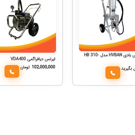
ایرلس بادی HVBAN مدل HB 310-
ایرلس دیافراگمی VDA400
102,000,000
تومان
 بگیرید