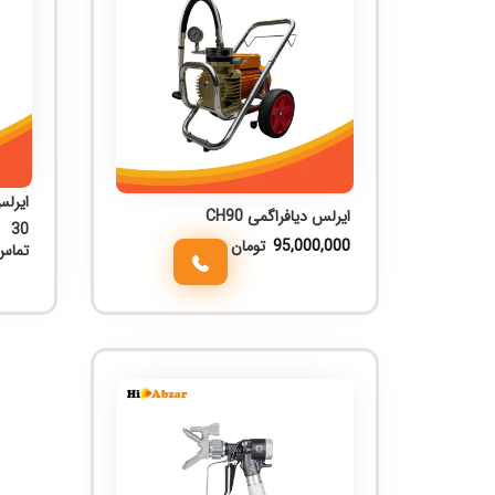
ایرلس دیافراگمی CH90
30
95,000,000
تومان
تماس