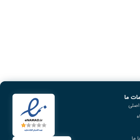
ات ما
اصلی
ه
 ما