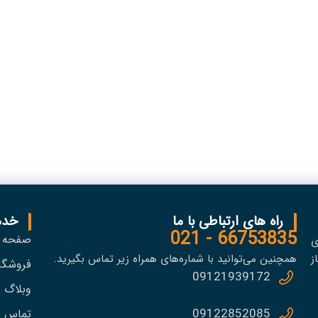
راه های ارتباطی با ما
خدم
66753835 - 021
صفحه 
ی
ز
همچنین می‌توانید با شماره‌های همراه زیر تماس بگیرید.
فروشگا
09121939172
وبلاگ
09122852085
تماس با