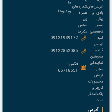
کلیه
با
ما
ایرلس‌های
شماره‌های
ویدیوها
بادی و
همراه
برقی،
زیر
تعمير
تماس
تخصصی
بگیرید.
09121939172
کلیه
ایرلس
گراکو،
09122852085
همچنین
نمایندگی
فکس:
مجاز
66718651
فروش
محصولات
کارچر و
بلک‌انددکر
است.
آدرس