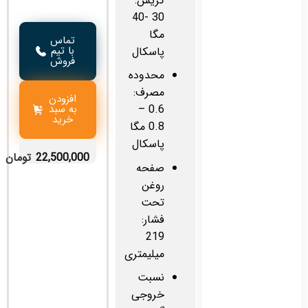
گریس:
30 -40
مگا
تماس
با تیم
پاسکال
فروش
محدوده
مصرف:
افزودن
به سبد
0.6 –
خرید
0.8 مگا
پاسکال
22,500,000
تومان
صفحه
روغن
تحت
فشار:
219
میلیمتری
نسبت
خروجی