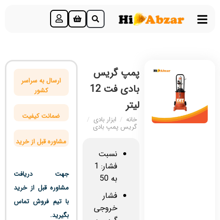
پمپ گریس
ارسال به سراسر
بادی فت 12
کشور
لیتر
ضمانت کیفیت
خانه
/
ابزار بادی
/
گریس پمپ بادی
مشاوره قبل از خرید
نسبت
فشار: 1
جهت دریافت
به 50
مشاوره قبل از خرید
فشار
با تیم فروش تماس
خروجی
بگیرید.