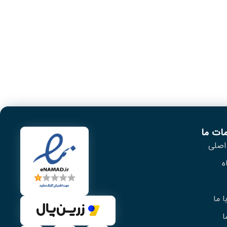
ات ما
اصلی
ه
 ما
ا