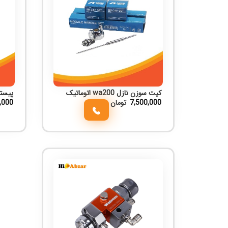
کیت سوزن نازل wa200 اتوماتیک
پیستول
7,500,000
تومان
,000