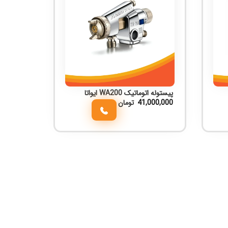
پیستوله اتوماتیک WA200 ایواتا
41,000,000
تومان