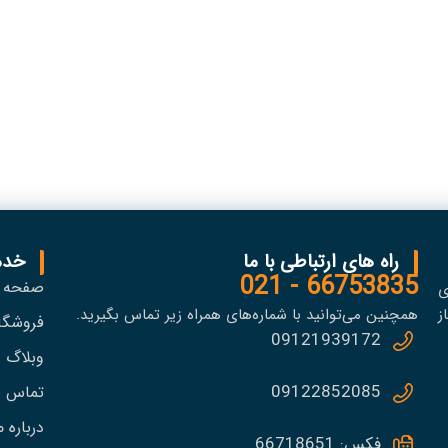
راه های ارتباطی با ما
خدم
66753835 - 021
صفحه 
ی
ز
همچنین می‌توانید با شماره‌های همراه زیر تماس بگیرید.
فروشگا
09121939172
وبلاگ
09122852085
تماس با
درباره م
فکس: 66718651