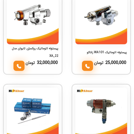
پیستوله اتوماتیک روکسژن تایوان مدل
پیستوله اتوماتیک WA101 زاناکو
XA_22
25,000,000
تومان
32,000,000
تومان