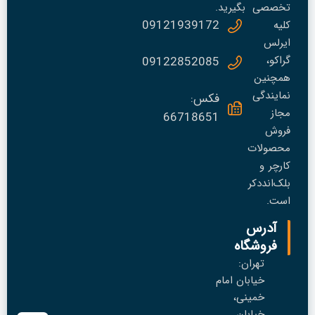
تخصصی
بگیرید.
09121939172
کلیه
ایرلس
گراکو،
09122852085
همچنین
نمایندگی
فکس:
مجاز
66718651
فروش
محصولات
کارچر و
بلک‌انددکر
است.
آدرس
فروشگاه
تهران:
خیابان امام
خمینی،
خیابان