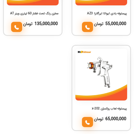
پیستوله بادی ایواتا ایرگانزا AZ3
مخزن رنگ تحت فشار 60 لیتری وینر AT
55,000,000
تومان
135,000,000
تومان
پیستوله لعاب روکسژن x-202
65,000,000
تومان