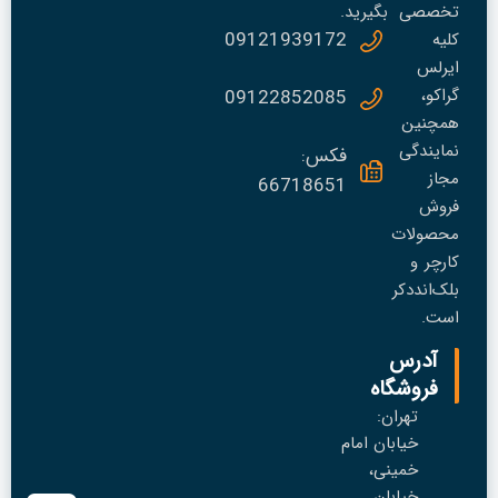
تخصصی
بگیرید.
09121939172
کلیه
ایرلس
گراکو،
09122852085
همچنین
نمایندگی
فکس:
مجاز
66718651
فروش
محصولات
کارچر و
بلک‌انددکر
است.
آدرس
فروشگاه
تهران:
خیابان امام
خمینی،
خیابان