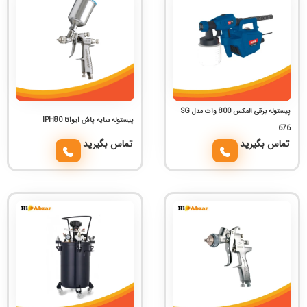
پیستوله برقی المکس 800 وات مدل SG
پیستوله سایه پاش ایواتا lPH80
676
تماس بگیرید
تماس بگیرید