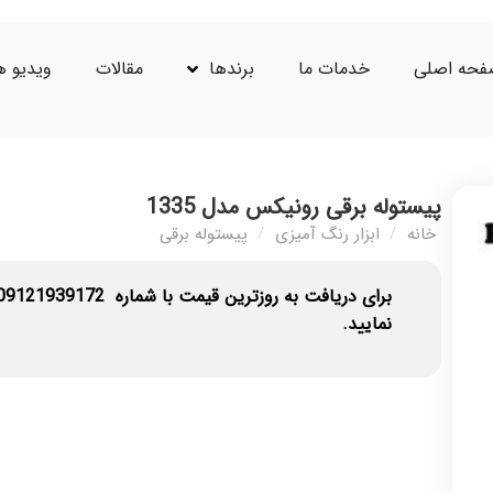
حه اصلی
خدمات ما
برندها
مقالات
ویدیو ه
پیستوله برقی رونیکس مدل 1335
خانه
/
ابزار رنگ آمیزی
/
پیستوله برقی
برای دریافت به روزترین قیمت با شماره
09121939172
نمایید.