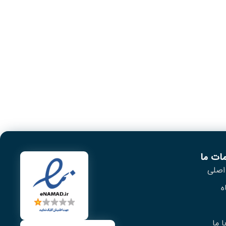
ات ما
اصلی
ه
 ما