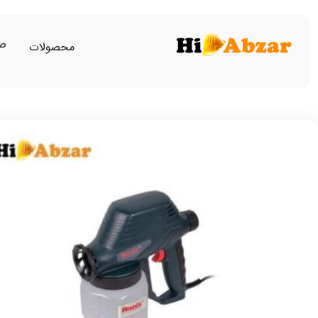
صف
محصولات