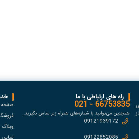
راه های ارتباطی با ما
خدم
66753835 - 021
صفحه 
ی
ز
همچنین می‌توانید با شماره‌های همراه زیر تماس بگیرید.
فروشگا
09121939172
وبلاگ
09122852085
تماس با