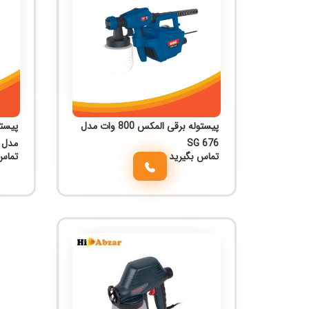
پیستوله برقی المکس 800 وات مدل
SG 676
مدل 5622
تماس بگیرید
تماس