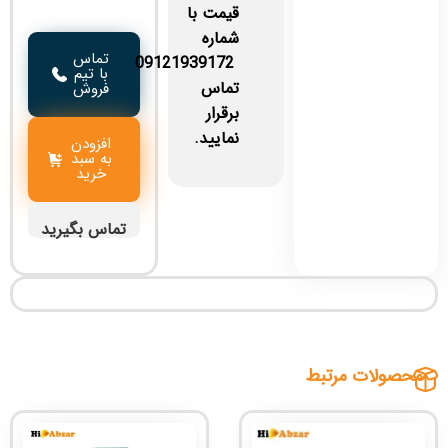
قیمت با
شماره
تماس
09121939172
با تیم
تماس
فروش
برقرار
نمایید.
افزودن
به سبد
خرید
تماس بگیرید
محصولات مرتبط