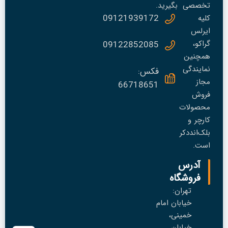
تخصصی
بگیرید.
09121939172
کلیه
ایرلس
گراکو،
09122852085
همچنین
نمایندگی
فکس:
مجاز
66718651
فروش
محصولات
کارچر و
بلک‌انددکر
است.
آدرس
فروشگاه
تهران:
خیابان امام
خمینی،
خیابان