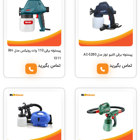
پیستوله برقی 110 وات رونیکس مدل RH-
پیستوله برقی اکتیو تولز مدل AC-5280
1311
تماس بگیرید
تماس بگیرید