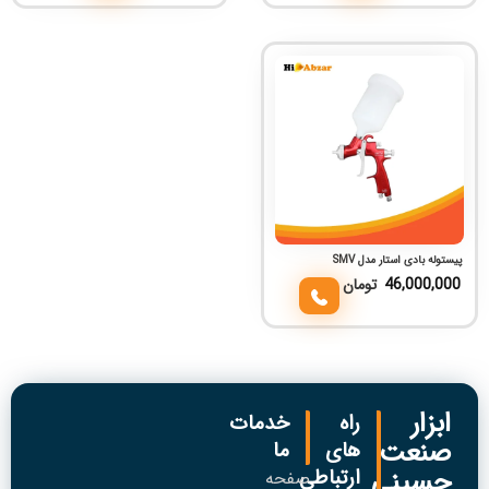
پیستوله بادی استار مدل SMV
46,000,000
تومان
ابزار
راه
خدمات
صنعت
های
ما
حسینی
ارتباطی
صفحه