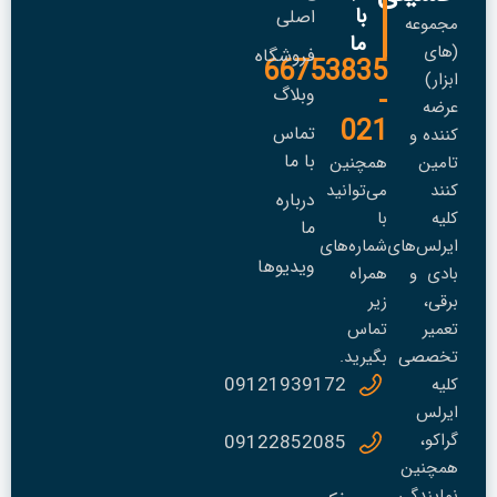
با
اصلی
مجموعه
ما
(های
فروشگاه
66753835
ابزار)
-
وبلاگ
عرضه
021
تماس
کننده و
با ما
تامین
همچنین
کنند
می‌توانید
درباره
کلیه
با
ما
ایرلس‌های
شماره‌های
ویدیوها
بادی و
همراه
برقی،
زیر
تعمير
تماس
تخصصی
بگیرید.
09121939172
کلیه
ایرلس
گراکو،
09122852085
همچنین
نمایندگی