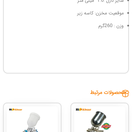
سایز نازل :1.6 میلی متر
موقعیت مخزن: کاسه زیر
وزن : 260گرم
محصولات مرتبط