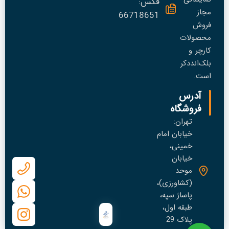
فکس:
مجاز
66718651
فروش
محصولات
کارچر و
بلک‌انددکر
است.
آدرس
فروشگاه
تهران:
خیابان امام
خمینی،
خیابان
موحد
(کشاورزی)،
پاساژ سپه،
طبقه اول،
پلاک 29