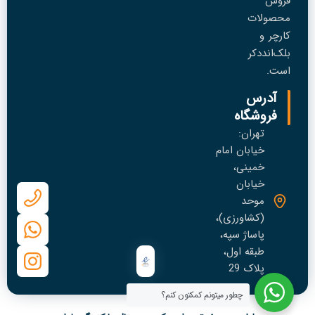
فروش
محصولات
کارچر و
بلک‌انددکر
است.
آدرس
فروشگاه
تهران:
خیابان امام
خمینی،
خیابان
موحد
(کشاورزی)،
پاساژ سپه،
طبقه اول،
پلاک 29
چطور میتونم کمکتون کنم؟