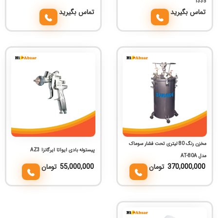
1335
تماس بگیرید
تماس بگیرید
مخزن رنگ 80 لیتری تحت فشار سوماک
پیستوله بادی ایواتا ایرگانزا AZ3
مدل AT-80A
370,000,000
تومان
55,000,000
تومان