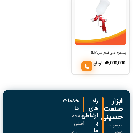
پیستوله بادی استار مدل SMV
46,000,000
تومان
ابزار
راه
خدمات
صنعت
های
ما
حسینی
ارتباطی
صفحه
با
اصلی
مجموعه
ما
(های