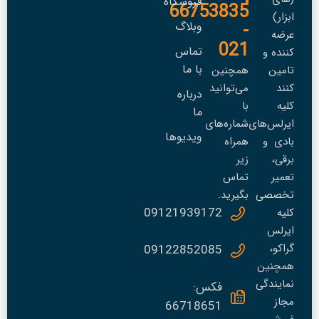
فروشگاه
66753835
ابزار)
-
وبلاگ
عرضه
021
تماس
کننده و
با ما
تامین
همچنین
کنند
می‌توانید
درباره
کلیه
با
ما
ایرلس‌های
شماره‌های
ویدیوها
بادی و
همراه
برقی،
زیر
تعمير
تماس
تخصصی
بگیرید.
09121939172
کلیه
ایرلس
گراکو،
09122852085
همچنین
نمایندگی
فکس:
مجاز
66718651