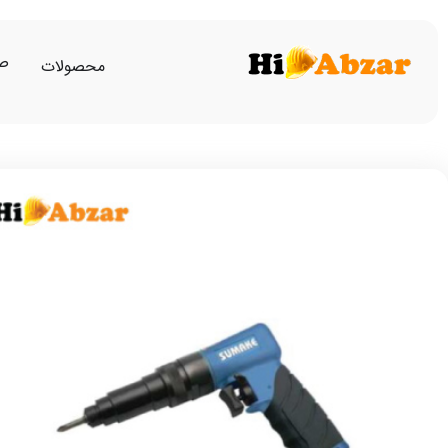
صف
محصولات