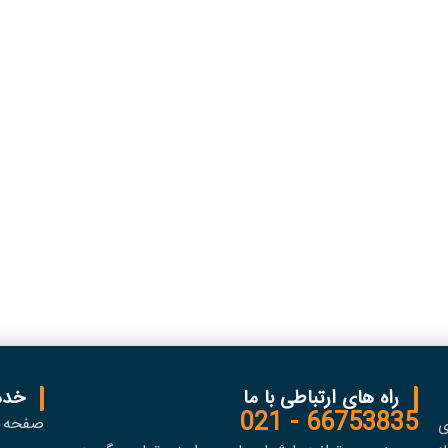
راه های ارتباطی با ما
خدم
66753835 - 021
صفحه 
ی