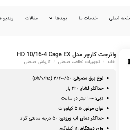
حه اصلی
خدمات ما
برندها
مقالات
ویدیو ه
واترجت کارچر مدل HD 10/16-4 Cage EX
خانه
/
تجهیزات نظافت صنعتی
/
کارواش صنعتی
نوع برق مصرفی:
۳/۴۰۰/۵۰ (ph/v/hz)
حداکثر فشار:
۲۲۰ بار
دبی:
۱۰۰۰ لیتر در ساعت
توان موتور:
۵.۵ کیلووات
حداکثر دمای آب ورودی:
۵۰ درجه سانتی گراد
وزن دستگاه:
۱۱۱ کیلوگرم