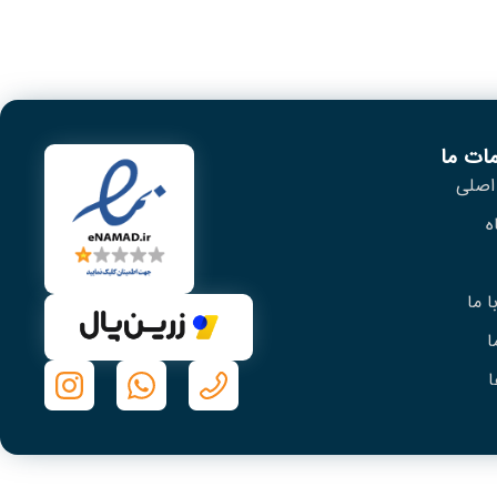
ات ما
اصلی
ه
 ما
ا
ا