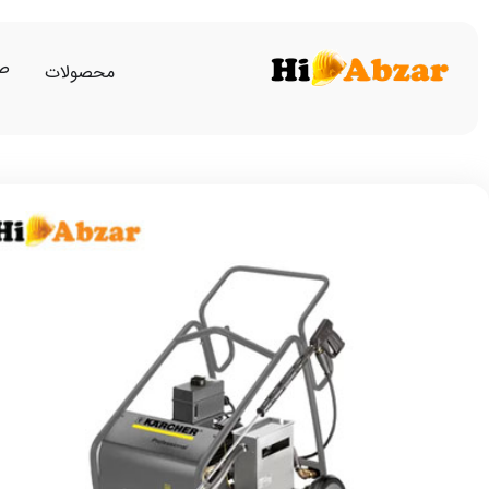
صف
محصولات