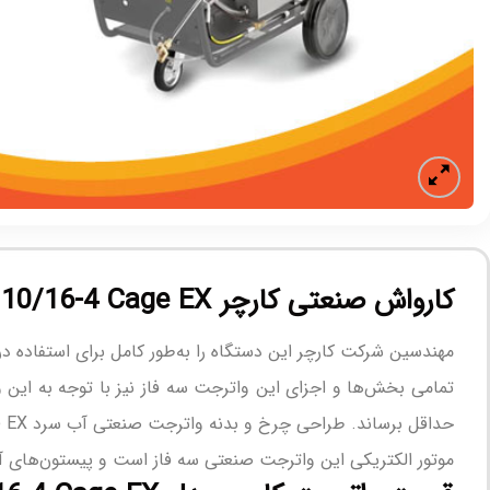
کارواش صنعتی کارچر HD 10/16-4 Cage EX
مهندسین شرکت کارچر این دستگاه را به‌طور کامل برای استفاده در
تمامی بخش‌ها و اجزای این واترجت سه فاز نیز با توجه به این 
حداقل برساند. طراحی چرخ و بدنه واترجت صنعتی آب سرد HD 10/16-4 Cage EX کارچر به گونه‌ای است که دمای آن‌ها به هیچ وجه از ۲۰۰ درجه سانتی‌گراد تجاوز نمی‌کند.
موتور الکتریکی این واترجت صنعتی سه فاز است و پیستون‌های آن