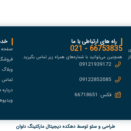
راه های ارتباطی با ما
خدم
66753835 - 021
صفحه 
ی
ز
همچنین می‌توانید با شماره‌های همراه زیر تماس بگیرید.
فروشگا
09121939172
وبلاگ
09122852085
تماس با
درباره م
فکس: 66718651
ویدیوه
طراحی و سئو توسط دهکده دیجیتال مارکتینگ دلوان