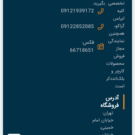
تخصصی
بگیرید.
09121939172
کلیه
ایرلس
گراکو،
09122852085
همچنین
نمایندگی
فکس:
مجاز
66718651
فروش
محصولات
کارچر و
بلک‌انددکر
است.
آدرس
فروشگاه
تهران:
خیابان امام
خمینی،
خیابان