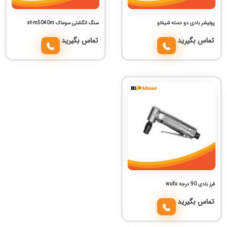
پولیشر بادی دو دسته شینانو
سنگ انگشتی سوماک st-m5040m
تماس بگیرید
تماس بگیرید
فرز بادی 90 درجه wufu
تماس بگیرید