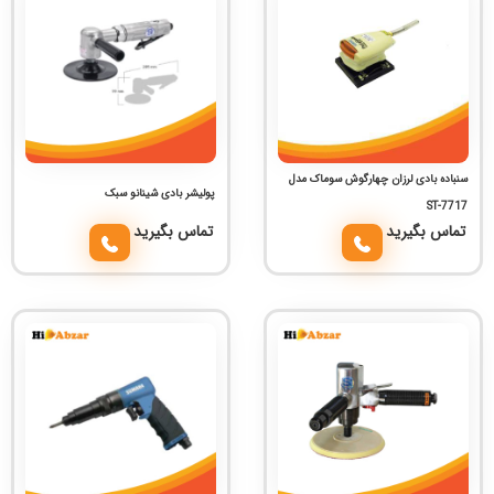
سنباده بادی لرزان چهارگوش سوماک مدل
پولیشر بادی شینانو سبک
ST-7717
تماس بگیرید
تماس بگیرید