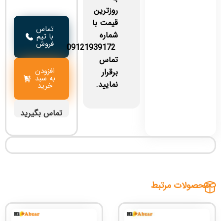
روزترین
قیمت با
تماس
شماره
با تیم
فروش
09121939172
تماس
افزودن
برقرار
به سبد
نمایید.
خرید
تماس بگیرید
محصولات مرتبط