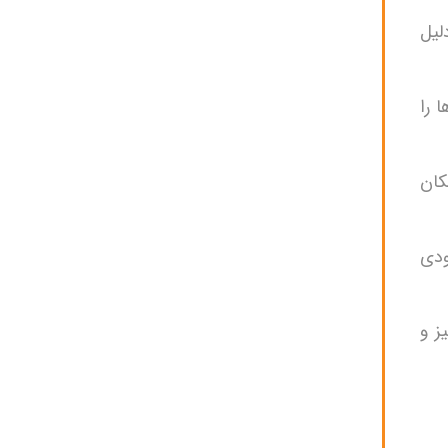
لیل
دن آن‌ها را
کان
ودی
ز و