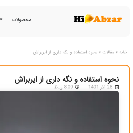
صف
محصولات
خانه
»
مقالات
»
نحوه استفاده و نگه داری از ایربراش
نحوه استفاده و نگه داری از ایربراش
28 آذر 1401
8:09 ق.ظ