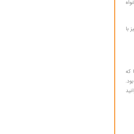
واه
 با
 که
ود.
نید