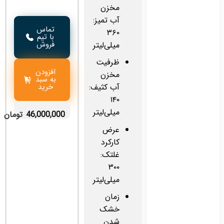
مخزن
آب تمیز:
تماس
۳۶۰
با تیم
فروش
میلی‌لیتر
ظرفیت
افزودن
مخزن
به سبد
خرید
آب کثیف:
۱۴۰
میلی‌لیتر
46,000,000
تومان
عرض
کارکرد
غلتک:
۳۰۰
میلی‌لیتر
زمان
خشک
شدن