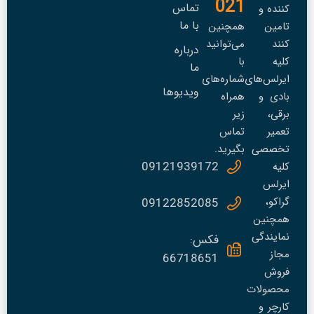
021
تماس
کننده و
با ما
تامین
همچنین
کنند
می‌توانید
درباره
کلیه
با
ما
ایرلس‌های
شماره‌های
ویدیوها
بادی و
همراه
برقی،
زیر
تعمير
تماس
تخصصی
بگیرید.
09121939172
کلیه
ایرلس
گراکو،
09122852085
همچنین
نمایندگی
فکس:
مجاز
66718651
فروش
محصولات
کارچر و