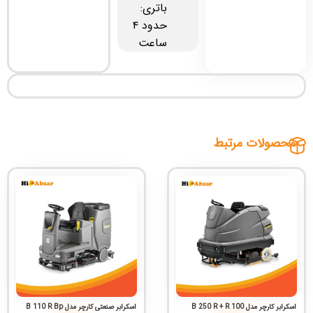
باتری:
حدود ۴
ساعت
محصولات مرتبط
اسکرابر کارچر مدل B 250 R + R 100
اسکرابر صنعتی کارچر مدل B 110 R Bp